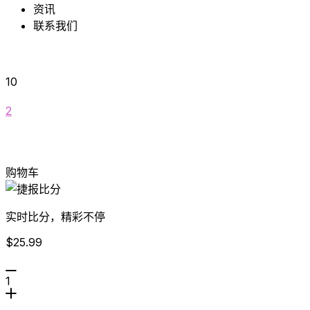
资讯
联系我们
10
2
购物车
实时比分，精彩不停
$25.99
1