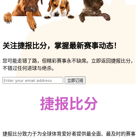
关注捷报比分，掌握最新赛事动态！
您可能走错了路，但精彩赛事永不缺席。立即返回捷报比分，
不错过任何进球与绝杀。
立即订阅
捷报比分致力于为全球体育爱好者提供最全面、最及时的赛事