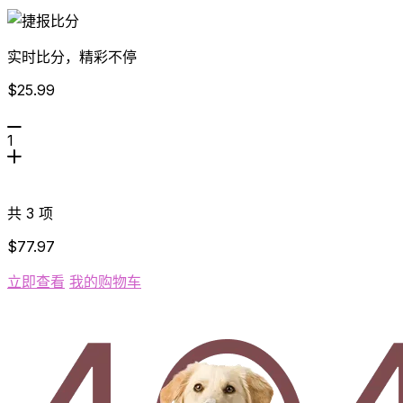
实时比分，精彩不停
$25.99
1
共 3 项
$77.97
立即查看
我的购物车