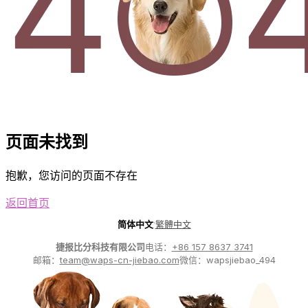
页面未找到
抱歉，您访问的页面不存在
返回首页
·
简体中文
繁體中文
捷报比分科技有限公司
电话：
+86 157 8637 3741
邮箱：
team@waps-cn-jiebao.com
微信：wapsjiebao_494