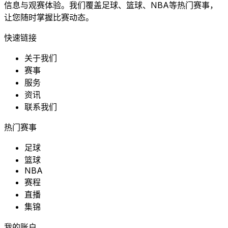
信息与观赛体验。我们覆盖足球、篮球、NBA等热门赛事，
让您随时掌握比赛动态。
快速链接
关于我们
赛事
服务
资讯
联系我们
热门赛事
足球
篮球
NBA
赛程
直播
集锦
我的账户